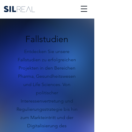
Fallstudien
Entdecken Sie unsere
Fallstudien zu erfolgreichen
Projekten in den Bereichen
Pharma, Gesundheitswesen
und Life Sciences. Von
politischer
Interessenvertretung und
Regulierungsstrategie bis hin
zum Markteintritt und der
Digitalisierung des