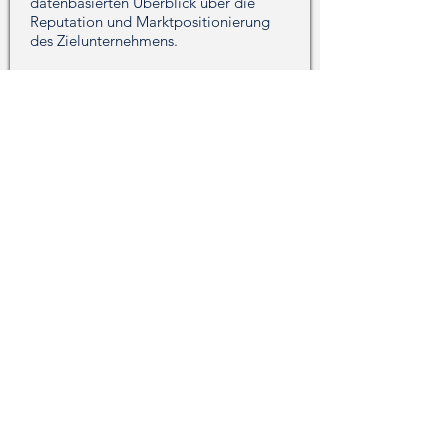
datenbasierten Überblick über die
Reputation und Marktpositionierung
des Zielunternehmens.
Weiterlesen
Expansion deutscher
Ingenieurskunst in den
chinesischen Gesundheitsmarkt:
ESA Grimma transformiert
Krankenhaussegment
SILREAL unterstützte ESA Grimma,
einen deutschen mittelständischen
Spezialisten für elektrotechnische
Lösungen, bei seiner internationalen
Expansion in den chinesischen
Krankenhaussektor.
Weiterlesen